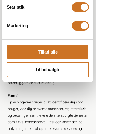
af login eller ved køb.
Statistik
Sikkerhed:
Jeg behandler dine personoplysninger sikkert og
Marketing
fortroligt i overensstemmelse med gældende
lovgivning, herunder persondataforordningen og
databeskyttelsesloven. Dine oplysninger anvendes
udelukkende til det formål, de er indsamlet til, og
Tillad alle
bliver slettet, når formålet er opfyldt eller ikke
længere relevant. Tekniske og organisatoriske
Tillad valgte
foranstaltninger er implementeret for at sikre dine
oplysninger mod uautoriseret adgang, sletning,
offentliggørelse eller misbrug
Formål:
Oplysningerne bruges til at identificere dig som
bruger, vise dig relevante annoncer, registrere køb
og betalinger samt levere de efterspurgte tjenester
som f.eks. nyhedsbreve. Desuden anvender jeg
oplysningerne til at optimere vores services og