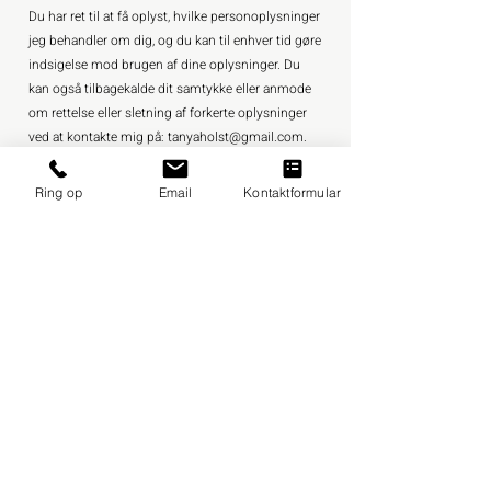
Du har ret til at få oplyst, hvilke personoplysninger
jeg behandler om dig, og du kan til enhver tid gøre
indsigelse mod brugen af dine oplysninger. Du
kan også tilbagekalde dit samtykke eller anmode
om rettelse eller sletning af forkerte oplysninger
ved at kontakte mig på:
tanyaholst@gmail.com
.
Hvis du ønsker at klage over vores behandling af
dine personoplysninger, kan du kontakte
Ring op
Email
Kontaktformular
Datatilsynet.
Udgiver:
Hjemmesiden ejes og publiceres af:
Fremdrift Marketing
Sankt Jørgens alle 3
1615 København V
Har du yderligere spørgsmål vedrørende
behandlingen af dine personoplysninger, er du
velkommen til at kontakte mig direkte på e-mail: